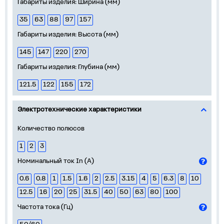
Габариты изделия: Ширина (мм)
35
63
88
97
157
Габариты изделия: Высота (мм)
145
147
220
270
Габариты изделия: Глубина (мм)
121.5
122
155
172
Электротехнические характеристики
Количество полюсов
1
2
3
Номинальный ток In (А)
0.6
0.8
1
1.5
1.6
2
2.5
3.15
4
5
6.3
8
10
12.5
16
20
25
31.5
40
50
63
80
100
Частота тока (Гц)