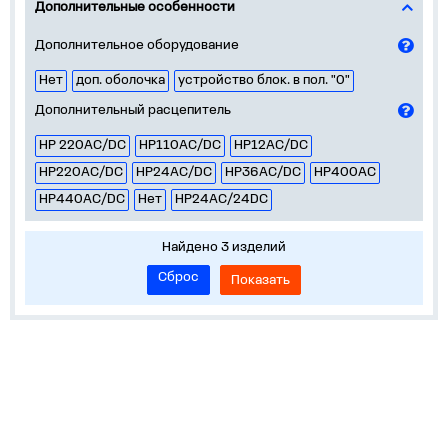
Дополнительные особенности
Дополнительное оборудование
Нет
доп. оболочка
устройство блок. в пол. "0"
Дополнительный расцепитель
НР 220AC/DC
НР110AC/DC
НР12AC/DC
НР220AC/DC
НР24AC/DC
НР36AC/DC
НР400AC
НР440AC/DC
Нет
НР24AC/24DC
Найдено 3 изделий
Сброс
Показать
О нас
Лидеры продаж!