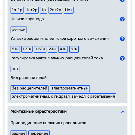
1з+1р
1з+2р
1р
2з+2р
Нет
Наличие привода
ручной
Уставка расцепителей токов короткого замыкания
5Iн
12Iн
1,5Iн
3Iн
4Iн
6Iн
Регулировка максимальных расцепителей тока
нет
Вид расцепителей
без расцепителей
электромагнитный
электромагнитный, с гидравл. замедл. срабатывания
Монтажные характеристики
Присоединение внешних проводников
заднее
переднее