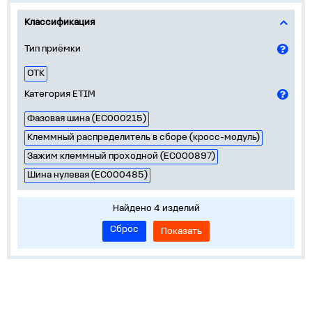
Классификация
Тип приёмки
ОТК
Категория ETIM
Фазовая шина (EC000215)
Клеммный распределитель в сборе (кросс-модуль)
Зажим клеммный проходной (EC000897)
Шина нулевая (EC000485)
Найдено 4 изделий
Сброс
Показать
О нас