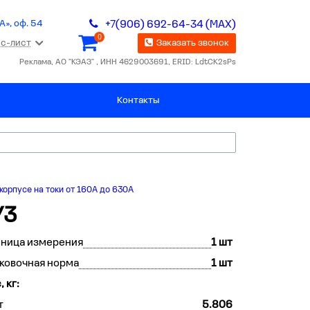
А», оф. 54
+7(906) 692-64-34 (MAX)
0
с-лист
Заказать звонок
Реклама, АО "КЭАЗ" , ИНН 4629003691, ERID: LdtCK2sPs
Контакты
корпусе на токи от 160А до 630А
У3
иница измерения
1 шт
ковочная норма
1 шт
, кг:
т
5.806