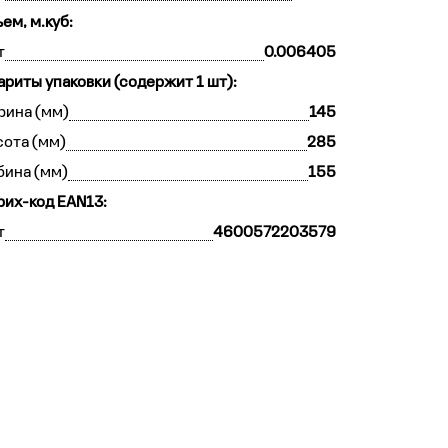
ем, м.куб:
т
0.006405
ариты упаковки (содержит 1 шт):
рина (мм)
145
ота (мм)
285
бина (мм)
155
их-код EAN13:
т
4600572203579