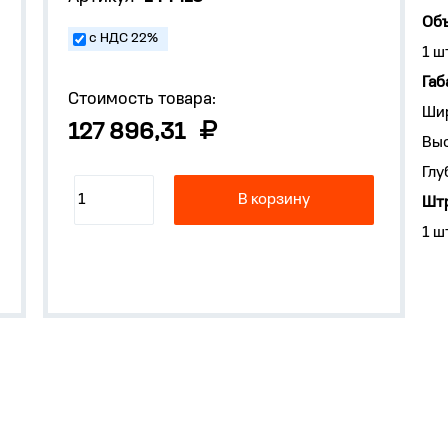
Объ
с НДС 22%
1 ш
Габ
Стоимость товара:
Ши
127 896,31
Выс
Глу
В корзину
Штр
1 ш