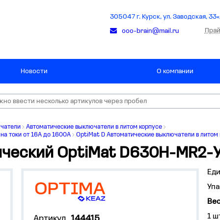
305047 г. Курск, ул. Заводская, 33«
Прай
ooo-brain@mail.ru
Новости
О компании
ючатели
Автоматические выключатели в литом корпусе
на токи от 16А до 1600А
OptiMat D Автоматические выключатели в литом 
ический OptiMat D630H-MR2-
Ед
Упа
Вес
1 ш
Артикул
144415