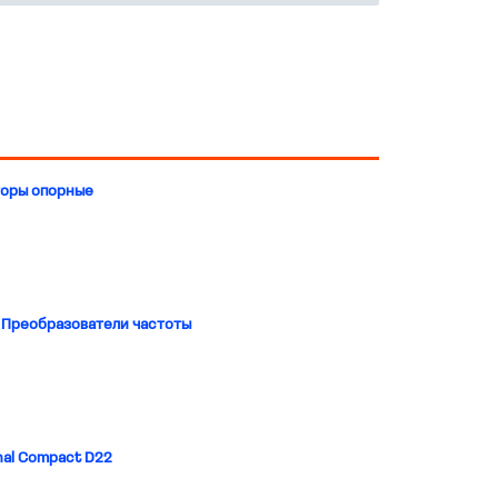
ой
ании
Высокое быстродействие
Стабильность характеристик
и надежность срабатывания
Экономичность установки и
эксплуатации
торы опорные
Сокращение сроков простоя
оборудования при коротком
замыкании
Простота селективности - нет
необходимости в
дополнительных вычислениях
Возможность сохранить
 Преобразователи частоты
существующую структуру
распределения энергии при
увеличении потребления
мощновсти
Не требует доп. пространство
т
для вывода дуги при КЗ
токи
nal Compact D22