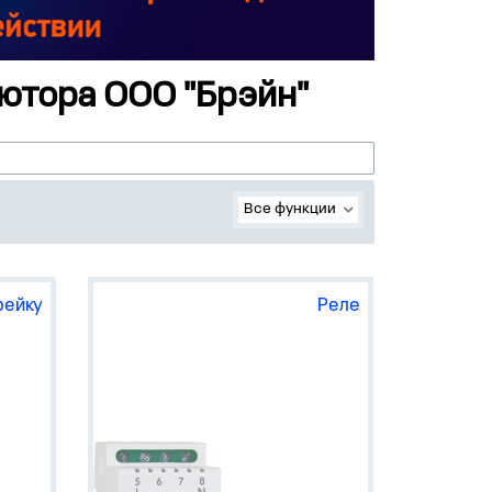
ютора ООО "Брэйн"
Все функции
рейку
Реле
тели
А47-
iDin