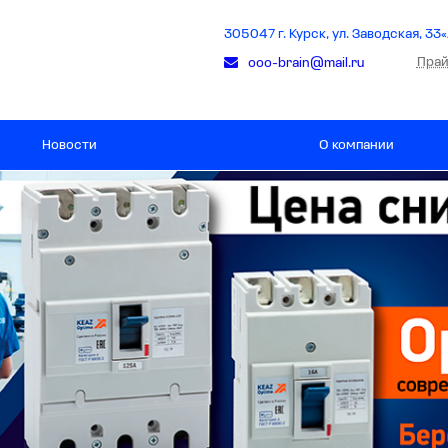
305047 г. Курск, ул. Заводская, 33«
Прай
ooo-brain@mail.ru
Новости
О компании