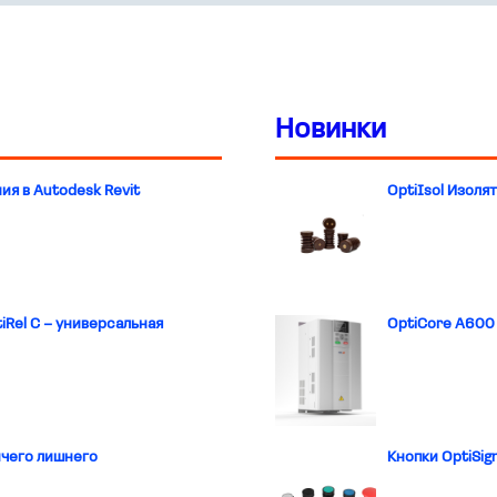
установленной предельн
мощности при использов
электротехнических
устройств.
Новинки
я в Autodesk Revit
OptiIsol Изоля
iRel C – универсальная
OptiCore A600
дифавтоматы с защитой о
сверхтоков;
выключатели нагрузки на 
ичего лишнего
Кнопки OptiSig
до 63А;
модульные автоматы на