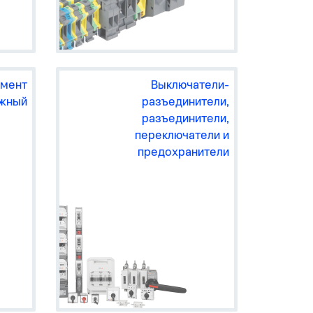
изоляция токоведущих частей
от корпуса НКУ
запирание корпуса и защита от
попадания пыли, влаги и грязи
в НКУ
монтаж и установка
коммутационной и
распределительной
умент
Выключатели-
аппаратуры внутри НКУ
ажный
разъединители,
монтаж, распределение и
присоединение кабелей и
разъединители,
проводов в НКУ
переключатели и
обозначение, маркировка,
предупреждение и
предохранители
информирование при сборке и
эксплуатации НКУ