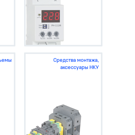
n
Д1-
ний)
iDin
M63,
in
ъемы
Средства монтажа,
аксессуары НКУ
ским
3 и
3.
проведение и распределение
электрической энергии внутри
НКУ