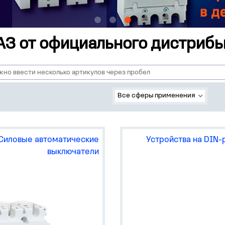
АЗ от официального дистрибь
Все сферы применения
Силовые автоматические
Устройства на DIN-
выключатели
автоматические выключа
в компактном модульном
исполнении OptiDin ВМ63,
OptiDin ВМ125, ВА47-29, В
100;
выключатели нагрузки Opt
ВМ63Р, ВН-32;