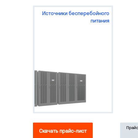
устр
Каме
обсл
Источники бесперебойного
питания
Прайс
Скачать прайс-лист