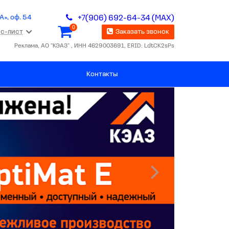
А», оф. 54
+7(906) 692-64-34 (MAX)
0
с-лист
Заказать звонок
Реклама, АО "КЭАЗ" , ИНН 4629003691, ERID: LdtCK2sPs
Контакты