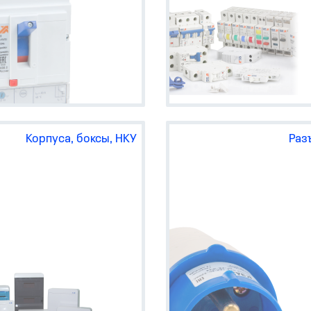
автоматы-выключатели
дифференциального тока
(АВДТ) OptiDin D63, OptiDi
VD63, АВДТ32, АД12/14, В
63;
УЗИП (для защиты от
импульсных перенапряже
OptiDin OM;
модульные контакторы Opt
MK63;
аппараты управления и
сигнализации — OptiDin K
OptiDin SL63, FSL63, OptiD
Корпуса, боксы, НКУ
Раз
ZM63;
аксессуары к автоматиче
выключателям OptiDin BM6
дифавтоматам OptiDin VD6