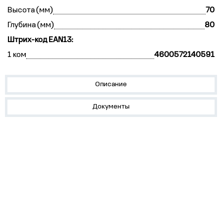
Высота (мм)
70
Глубина (мм)
80
Штрих-код EAN13:
1 ком
4600572140591
Описание
Документы
О нас
Лидеры продаж!
Скачать цены