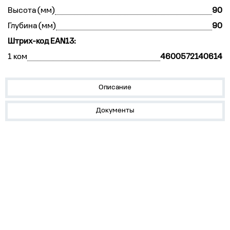
Высота (мм)
90
Глубина (мм)
90
Штрих-код EAN13:
1 ком
4600572140614
Описание
Документы
О нас
Лидеры продаж!
Скачать цены