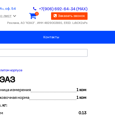
А», оф. 54
+7(906) 692-64-34 (MAX)
0
с-лист
Заказать звонок
Реклама, АО "КЭАЗ" , ИНН 4629003691, ERID: LdtCK2sPs
Контакты
 литом корпусе
КЭАЗ
иница измерения
1 ком
ковочная норма
1 ком
, кг:
ом
0.13