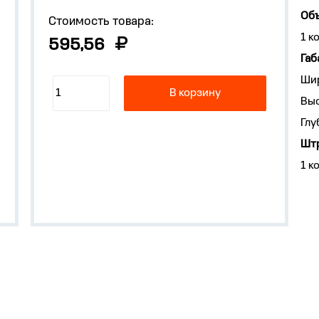
Объ
Стоимость товара:
1 к
595,56
Габ
Ши
В корзину
Выс
Глу
Штр
1 к