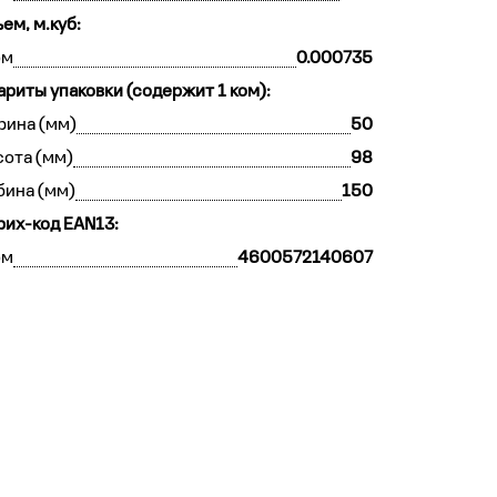
ем, м.куб:
ом
0.000735
ариты упаковки (содержит 1 ком):
рина (мм)
50
ота (мм)
98
бина (мм)
150
их-код EAN13:
ом
4600572140607