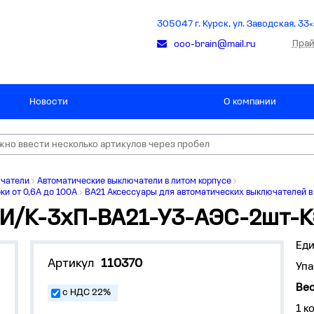
305047 г. Курск, ул. Заводская, 33«
Прай
ooo-brain@mail.ru
Новости
О компании
ючатели
Автоматические выключатели в литом корпусе
ки от 0,6А до 100А
ВА21 Аксессуары для автоматических выключателей в
 И/К-3хП-ВА21-У3-АЭС-2шт-
Ед
Артикул
110370
Упа
Вес
с НДС 22%
1 к