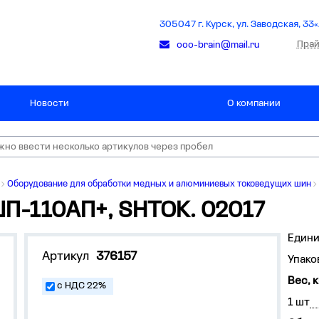
305047 г. Курск, ул. Заводская, 33«
Прай
ooo-brain@mail.ru
Новости
О компании
Оборудование для обработки медных и алюминиевых токоведущих шин
П-110АП+, SHTOK. 02017
Едини
Артикул
376157
Упако
Вес, к
с НДС 22%
1 шт