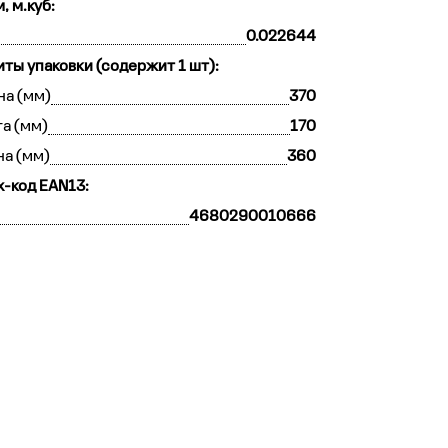
, м.куб:
0.022644
иты упаковки (содержит 1 шт):
а (мм)
370
а (мм)
170
на (мм)
360
-код EAN13:
4680290010666