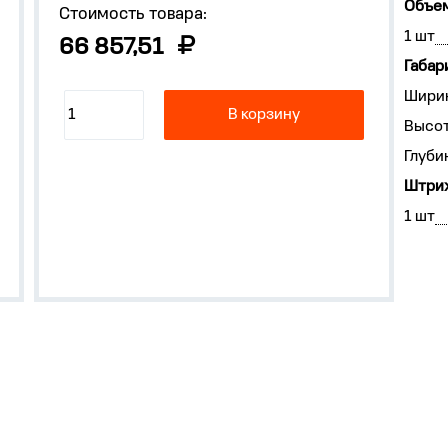
Объем
Стоимость товара:
1 шт
66 857,51
Габар
Ширин
В корзину
Высот
Глуби
Штрих
1 шт