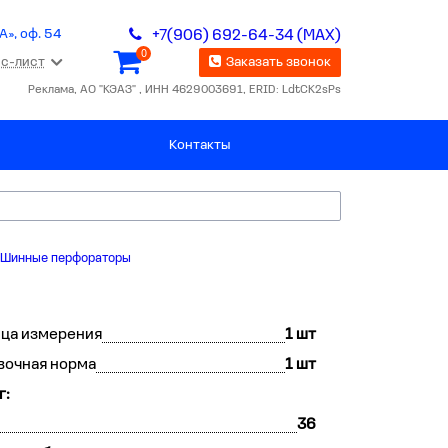
А», оф. 54
+7(906) 692-64-34 (MAX)
0
с-лист
Заказать звонок
Реклама, АО "КЭАЗ" , ИНН 4629003691, ERID: LdtCK2sPs
Контакты
Шинные перфораторы
ца измерения
1 шт
вочная норма
1 шт
г:
36