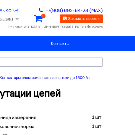
А», оф. 54
+7(906) 692-64-34 (MAX)
0
с-лист
Заказать звонок
Реклама, АО "КЭАЗ" , ИНН 4629003691, ERID: LdtCK2sPs
Контакты
 Контакторы электромагнитные на токи до 1600 А
утации цепей
иница измерения
1 шт
ковочная норма
1 шт