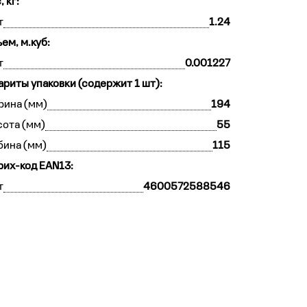
, кг:
т
1.24
ем, м.куб:
т
0.001227
ариты упаковки (содержит 1 шт):
рина (мм)
194
ота (мм)
55
бина (мм)
115
их-код EAN13:
т
4600572588546