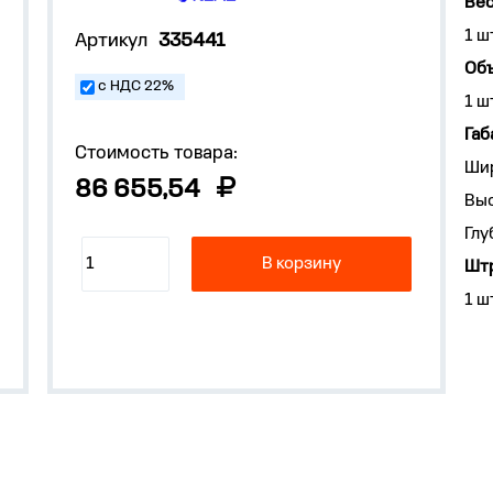
Вес
1 ш
Артикул
335441
Объ
с НДС 22%
1 ш
Габ
Стоимость товара:
Ши
86 655,54
Выс
Глу
В корзину
Штр
1 ш