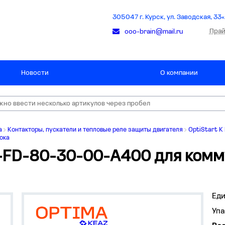
305047 г. Курск, ул. Заводская, 33«
Прай
ooo-brain@mail.ru
Новости
О компании
а
Контакторы, пускатели и тепловые реле защиты двигателя
OptiStart K
тока
K-FD-80-30-00-A400 для комм
Ед
Упа