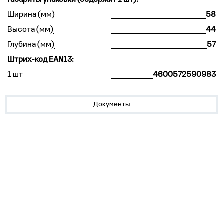
Габариты упаковки (содержит 1 шт):
Ширина (мм)
58
Высота (мм)
44
Глубина (мм)
57
Штрих-код EAN13:
1 шт
4600572590983
Документы
О нас
Лидеры продаж!
Скачать цены