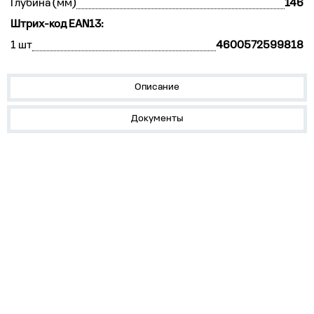
Глубина (мм)
146
Штрих-код EAN13:
1 шт
4600572599818
Описание
Документы
О нас
Лидеры продаж!
Скачать цены
Обратная связь