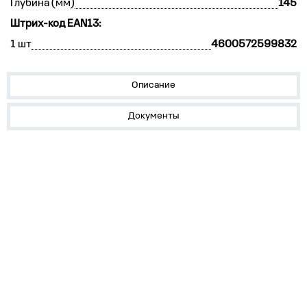
Глубина (мм)
145
Штрих-код EAN13:
1 шт
4600572599832
Описание
Документы
О нас
Лидеры продаж!
Скачать цены
Обратная связь