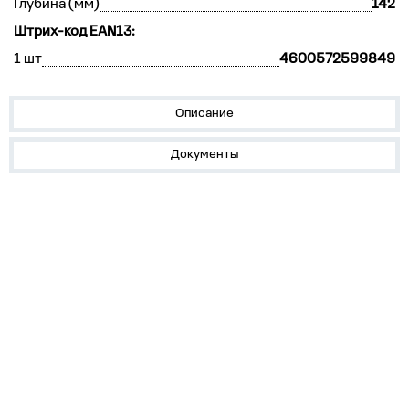
Глубина (мм)
142
Штрих-код EAN13:
1 шт
4600572599849
Описание
Документы
О нас
Лидеры продаж!
Скачать цены
Обратная связь