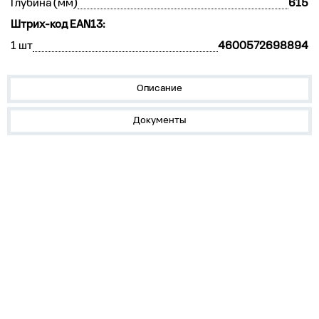
Глубина (мм)
615
Штрих-код EAN13:
1 шт
4600572698894
Описание
Документы
О нас
Лидеры продаж!
Скачать цены
Обратная связь