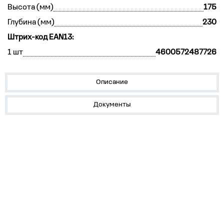
Высота (мм)
175
Глубина (мм)
230
Штрих-код EAN13:
1 шт
4600572487726
Описание
Документы
О нас
Лидеры продаж!
Скачать цены