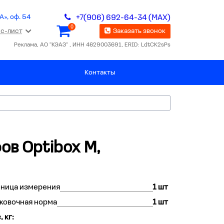
А», оф. 54
+7(906) 692-64-34 (MAX)
0
с-лист
Заказать звонок
Реклама, АО "КЭАЗ" , ИНН 4629003691, ERID: LdtCK2sPs
Контакты
ов Optibox M,
иница измерения
1 шт
ковочная норма
1 шт
, кг: