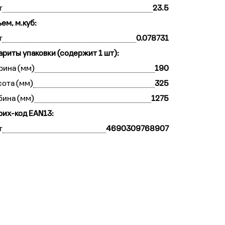
т
23.5
ем, м.куб:
т
0.078731
ариты упаковки (содержит 1 шт):
рина (мм)
190
ота (мм)
325
бина (мм)
1275
их-код EAN13:
т
4690309768907