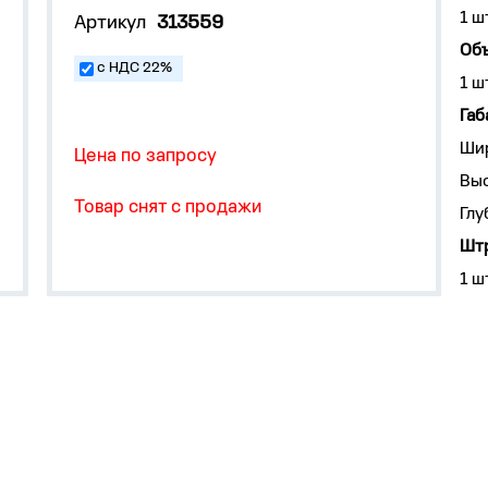
1 ш
Артикул
313559
Объ
с НДС 22%
1 ш
Габ
Ши
Цена по запросу
Выс
Товар снят с продажи
Глу
Штр
1 ш