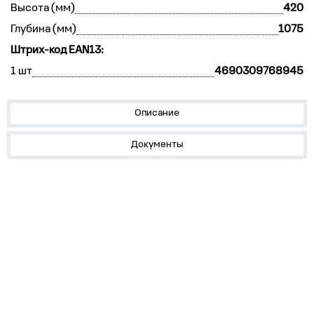
Высота (мм)
420
Глубина (мм)
1075
Штрих-код EAN13:
1 шт
4690309768945
Описание
Документы
О нас
Лидеры продаж!
Скачать цены