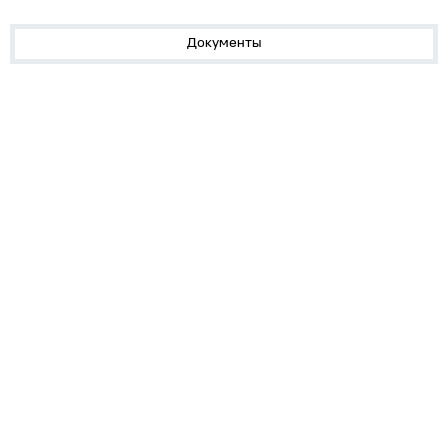
Документы
О нас
Лидеры продаж!
Скачать цены
Обратная связь