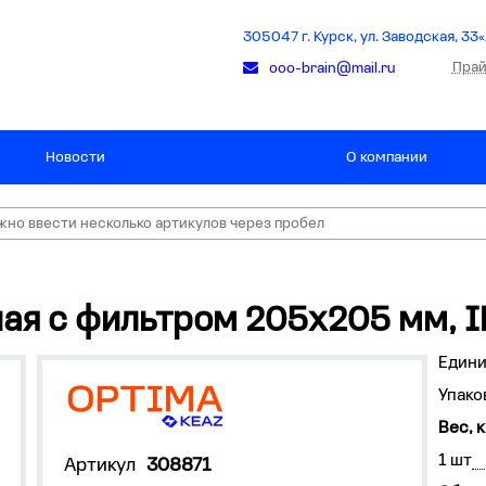
305047 г. Курск, ул. Заводская, 33«
Прай
ooo-brain@mail.ru
Новости
О компании
ая с фильтром 205х205 мм, 
Едини
Упако
Вес, к
1 шт
Артикул
308871