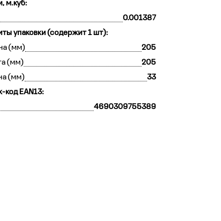
, м.куб:
0.001387
иты упаковки (содержит 1 шт):
а (мм)
205
а (мм)
205
на (мм)
33
-код EAN13:
4690309755389