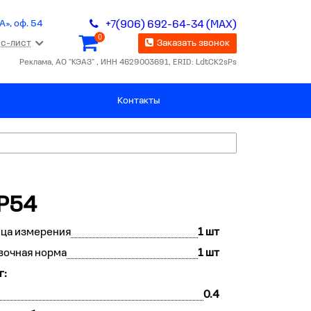
А», оф. 54
+7(906) 692-64-34 (MAX)
0
с-лист
Заказать звонок
Реклама, АО "КЭАЗ" , ИНН 4629003691, ERID: LdtCK2sPs
Контакты
IP54
ца измерения
1 шт
вочная норма
1 шт
г:
0.4