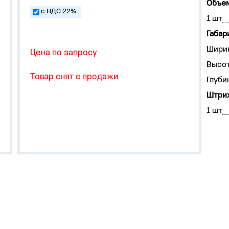
Объем
с НДС 22%
1 шт
Габар
Ширин
Цена по запросу
Высот
Товар снят с продажи
Глуби
Штрих
1 шт