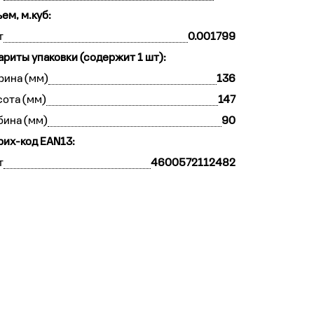
ем, м.куб:
т
0.001799
ариты упаковки (содержит 1 шт):
рина (мм)
136
ота (мм)
147
бина (мм)
90
их-код EAN13:
т
4600572112482