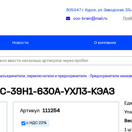
305047 г. Курск, ул. Заводская, 33«
Прай
ooo-brain@mail.ru
Новости
О компании
азъединители, переключатели и предохранители
Предохранители низков
0С-39Н1-630А-УХЛ3-КЭАЗ
Ед
Артикул
111254
Упа
Вес
с НДС 22%
1 ш