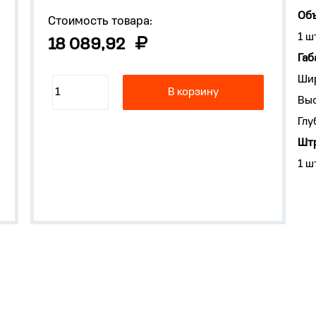
Объ
Стоимость товара:
1 ш
18 089,92
Габ
Ши
В корзину
Выс
Глу
Штр
1 ш