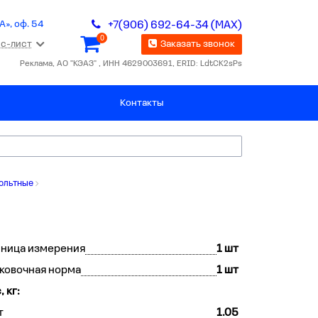
А», оф. 54
+7(906) 692-64-34 (MAX)
0
с-лист
Заказать звонок
Реклама, АО "КЭАЗ" , ИНН 4629003691, ERID: LdtCK2sPs
Контакты
ольтные
иница измерения
1 шт
ковочная норма
1 шт
, кг:
т
1.05