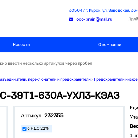
305047 г. Курск, ул. Заводская, 33«
Прай
ooo-brain@mail.ru
Новости
О компании
азъединители, переключатели и предохранители
Предохранители низков
0С-39Т1-630А-УХЛ3-КЭАЗ
Ед
Артикул
232355
Упа
Вес
с НДС 22%
1 ш