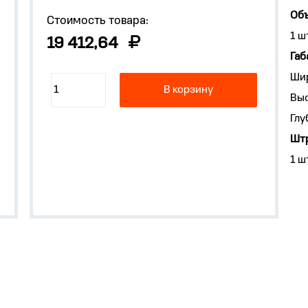
Объ
Стоимость товара:
1 ш
19 412,64
Габ
Ши
В корзину
Выс
Глу
Штр
1 ш