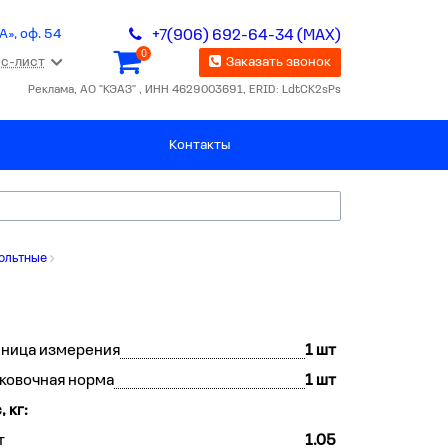
А», оф. 54
+7(906) 692-64-34 (MAX)
0
с-лист
Заказать звонок
Реклама, АО "КЭАЗ" , ИНН 4629003691, ERID: LdtCK2sPs
Контакты
ольтные
иница измерения
1 шт
ковочная норма
1 шт
, кг:
т
1.05