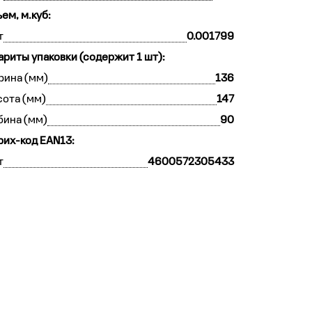
ем, м.куб:
т
0.001799
ариты упаковки (содержит 1 шт):
рина (мм)
136
ота (мм)
147
бина (мм)
90
их-код EAN13:
т
4600572305433