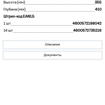
Высота (мм)
355
Глубина (мм)
410
Штрих-код EAN13:
1 шт
4600572198042
14 шт
4600572735216
Описание
Документы
О нас
Лидеры продаж!
Скачать цены