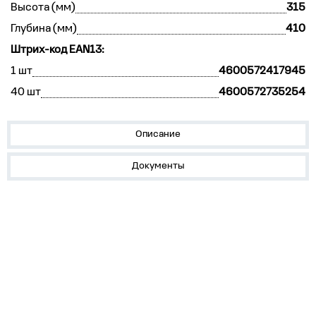
Высота (мм)
315
Глубина (мм)
410
Штрих-код EAN13:
1 шт
4600572417945
40 шт
4600572735254
Описание
Документы
О нас
Лидеры продаж!
Скачать цены