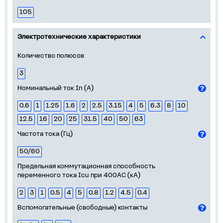
105
Электротехнические характеристики
Количество полюсов
3
Номинальный ток In (А)
0.6
1
1.25
1.6
2
2.5
3.15
4
5
6.3
8
10
12.5
16
20
25
31.5
40
50
63
Частота тока (Гц)
50/60
Предельная коммутационная способность
переменного тока Icu при 400АС (кА)
2
3
1
0.5
4
5
0.8
1.2
4.5
0.4
Вспомогательные (свободные) контакты