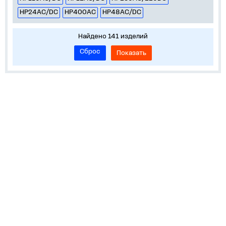
НР24AC/DC
НР400AC
НР48AC/DC
Найдено 141 изделий
Сброс
Показать
О нас
Лидеры продаж!
Скачать цены
Обратная связь