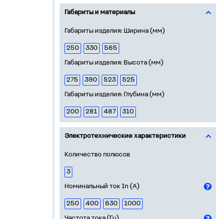
Габариты и материалы
Габариты изделия: Ширина (мм)
250
330
565
Габариты изделия: Высота (мм)
275
390
523
525
Габариты изделия: Глубина (мм)
200
281
487
310
Электротехнические характеристики
Количество полюсов
3
Номинальный ток In (А)
250
400
630
1000
Частота тока (Гц)