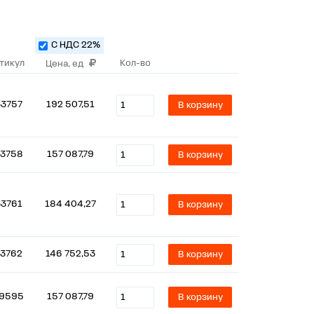
С НДС 22%
тикул
Кол-во
Цена, ед
33757
192 507,51
В корзину
3758
157 087,79
В корзину
33761
184 404,27
В корзину
3762
146 752,53
В корзину
9595
157 087,79
В корзину