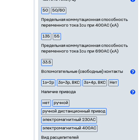
50
50/60
Предельная коммутационная способность
переменного тока Icu при 400АС (кА)
135
55
Предельная коммутационная способность
переменного тока Icu при 690AC (кА)
33.5
Вспомогательные (свободные) контакты
1з+2р
3з+3р, ВКС
3з+4р, ВКС
Нет
Наличие привода
нет
ручной
ручной дистанционный привод
электромагнитный 230AC
электромагнитный 400AC
Вид расцепителей