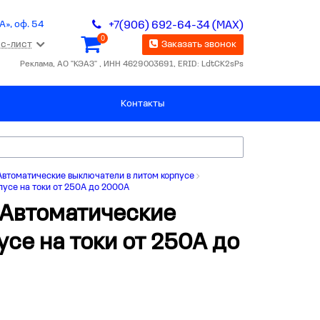
А», оф. 54
+7(906) 692-64-34 (MAX)
0
с-лист
Заказать звонок
Реклама, АО "КЭАЗ" , ИНН 4629003691, ERID: LdtCK2sPs
Контакты
Автоматические выключатели в литом корпусе
пусе на токи от 250А до 2000А
 Автоматические
се на токи от 250А до