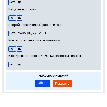
нет
да
Защитные шторки
нет
да
Второй независимый расцепитель
Нет
230V АС/220V DC
Контакт готовности к включению
нет
да
Блокировка кнопок ВКЛ/ОТКЛ навесным замком
нет
да
Найдено 3 изделий
Сброс
Показать