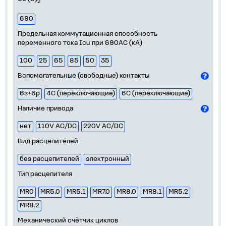
2
690
Предельная коммутационная способность
переменного тока Icu при 690AC (кА)
100
25
65
85
50
35
Вспомогательные (свободные) контакты
6з+6р
4С (переключающие)
6С (переключающие)
Наличие привода
нет
110V AC/DC
220V AC/DC
Вид расцепителей
без расцепителей
электронный
Тип расцепителя
MR0
MR5.0
MR5.1
MR7.0
MR8.0
MR8.1
MR5.2
MR8.2
Механический счётчик циклов