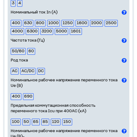
3
4
Номинальный ток In (А)
400
630
800
1000
1250
1600
2000
2500
4000
6300
3200
5000
1601
Частота тока (Гц)
50/60
60
Род тока
AC
AC/DC
DC
Номинальное рабочее напряжение переменного тока
Ue (В)
400
690
Предельная коммутационная способность
переменного тока Icu при 400АС (кА)
100
50
65
85
120
150
Номинальное рабочее напряжение переменного тока
Ue (В)