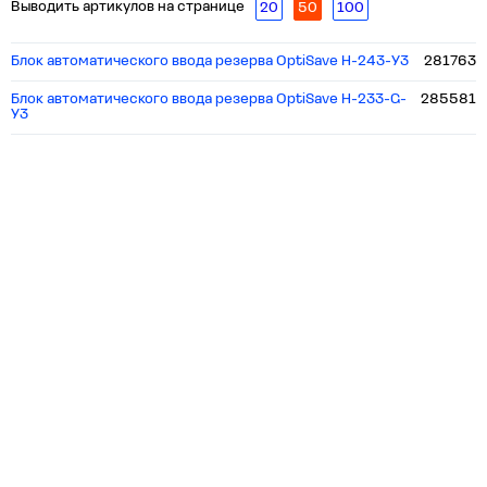
Выводить артикулов на странице
20
50
100
Блок автоматического ввода резерва OptiSave H-243-У3
281763
Блок автоматического ввода резерва OptiSave H-233-G-
285581
У3