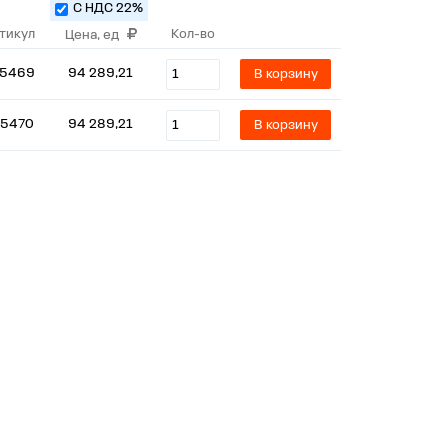
С НДС 22%
тикул
Кол-во
Цена, ед
5469
94 289,21
В корзину
5470
94 289,21
В корзину