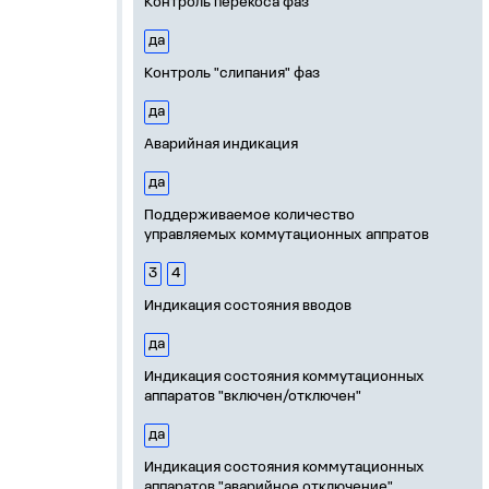
Контроль перекоса фаз
да
Контроль "слипания" фаз
да
Аварийная индикация
да
Поддерживаемое количество
управляемых коммутационных аппратов
3
4
Индикация состояния вводов
да
Индикация состояния коммутационных
аппаратов "включен/отключен"
да
Индикация состояния коммутационных
аппаратов "аварийное отключение",