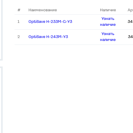
#
Наименование
Наличие
Ар
Узнать
1
OptiSave H-233M-G-У3
34
наличие
Узнать
2
OptiSave H-243M-У3
34
наличие