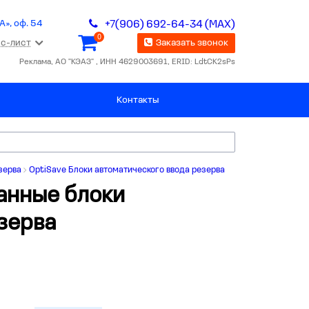
А», оф. 54
+7(906) 692-64-34 (MAX)
0
с-лист
Заказать звонок
Реклама, АО "КЭАЗ" , ИНН 4629003691, ERID: LdtCK2sPs
Контакты
зерва
OptiSave Блоки автоматического ввода резерва
анные блоки
зерва