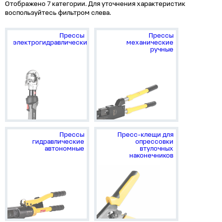
Отображено 7 категории. Для уточнения характеристик
воспользуйтесь фильтром слева.
Прессы
Прессы
электрогидравлические
механические
ручные
Прессы
Пресс-клещи для
гидравлические
опрессовки
автономные
втулочных
наконечников