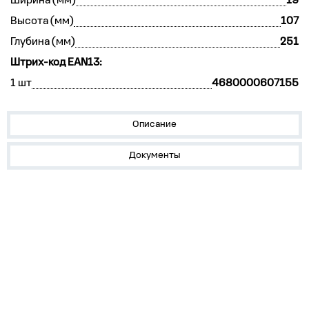
Ширина (мм)
19
Высота (мм)
107
Глубина (мм)
251
Штрих-код EAN13:
1 шт
4680000607155
Описание
Документы
О нас
Лидеры продаж!
Скачать цены