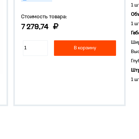
1 ш
Объ
Стоимость товара:
1 ш
7 279,74
Габ
Ши
В корзину
Выс
Глу
Штр
1 ш