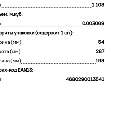
т
1.108
ем, м.куб:
т
0.003069
ариты упаковки (содержит 1 шт):
рина (мм)
54
ота (мм)
287
бина (мм)
198
их-код EAN13:
т
4680290013541