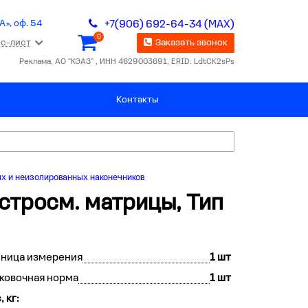
А», оф. 54
+7(906) 692-64-34 (MAX)
0
с-лист
Заказать звонок
Реклама, АО "КЭАЗ" , ИНН 4629003691, ERID: LdtCK2sPs
Контакты
х и неизолированных наконечников
ыстросм. матрицы, Тип
иница измерения
1 шт
ковочная норма
1 шт
, кг: