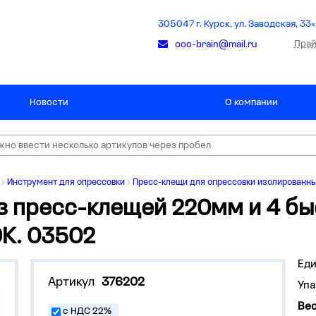
305047 г. Курск, ул. Заводская, 33«
Прай
ooo-brain@mail.ru
Новости
О компании
Инструмент для опрессовки
Пресс-клещи для опрессовки изолированны
из пресс-клещей 220мм и 4 б
K. 03502
Ед
Артикул
376202
Упа
Вес
с НДС 22%