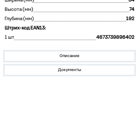
Ширина (мм)
34
Высота (мм)
74
Глубина (мм)
192
Штрих-код EAN13:
1 шт
4673739896402
Описание
Документы
О нас
Лидеры продаж!
Скачать цены