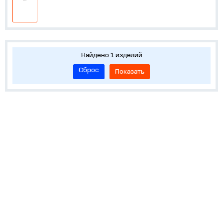
Найдено 1 изделий
Сброс
Показать
О нас
Лидеры продаж!
Скачать цены
Обратная связь