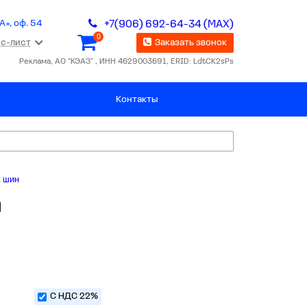
А», оф. 54
+7(906) 692-64-34 (MAX)
0
с-лист
Заказать звонок
Реклама, АО "КЭАЗ" , ИНН 4629003691, ERID: LdtCK2sPs
Контакты
х шин
а
С НДС 22%