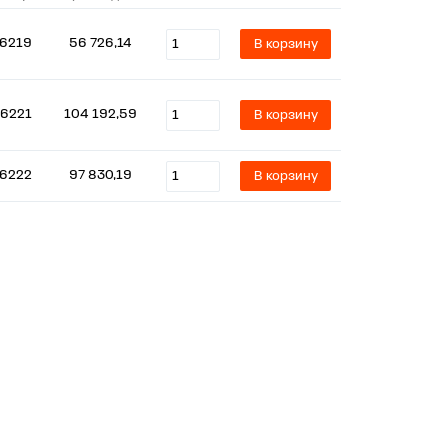
6219
56 726,14
В корзину
76221
104 192,59
В корзину
6222
97 830,19
В корзину