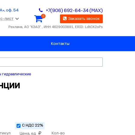
А», оф. 54
+7(906) 692-64-34 (MAX)
0
с-лист
Заказать звонок
Реклама, АО "КЭАЗ" , ИНН 4629003691, ERID: LdtCK2sPs
Контакты
ы гидравлические
нции
С НДС 22%
тикул
Кол-во
Цена, ед