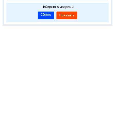
Найдено 5 изделий
Сброс
Показать
О нас
Лидеры продаж!
Скачать цены
Обратная связь