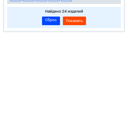
Найдено 24 изделий
Сброс
Показать
О нас
Лидеры продаж!
Скачать цены
Обратная связь