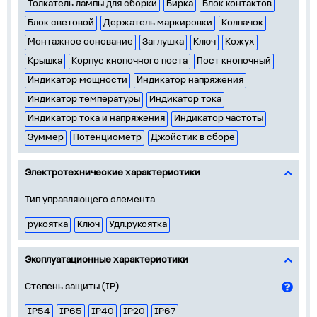
Толкатель лампы для сборки
Бирка
Блок контактов
Блок световой
Держатель маркировки
Колпачок
Монтажное основание
Заглушка
Ключ
Кожух
Крышка
Корпус кнопочного поста
Пост кнопочный
Индикатор мощности
Индикатор напряжения
Индикатор температуры
Индикатор тока
Индикатор тока и напряжения
Индикатор частоты
Зуммер
Потенциометр
Джойстик в сборе
Электротехнические характеристики
Тип управляющего элемента
рукоятка
Ключ
Удл.рукоятка
Эксплуатационные характеристики
Степень защиты (IP)
IP54
IP65
IP40
IP20
IP67