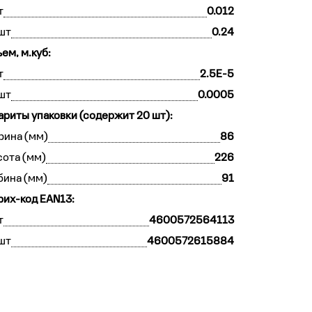
т
0.012
шт
0.24
ем, м.куб:
т
2.5E-5
шт
0.0005
ариты упаковки (содержит 20 шт):
рина (мм)
86
ота (мм)
226
бина (мм)
91
их-код EAN13:
т
4600572564113
шт
4600572615884