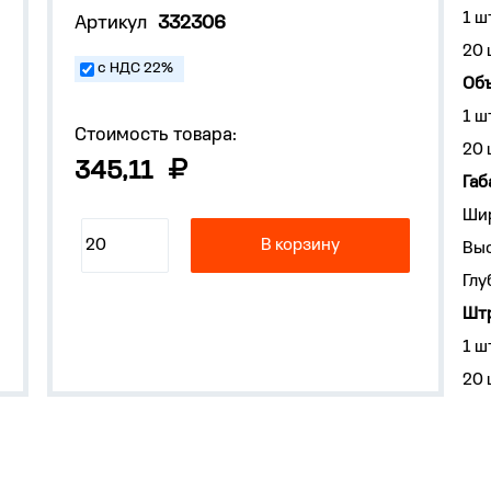
1 ш
Артикул
332306
20 
с НДС 22%
Объ
1 ш
Стоимость товара:
20 
345,11
Габ
Ши
В корзину
Выс
Глу
Штр
1 ш
20 