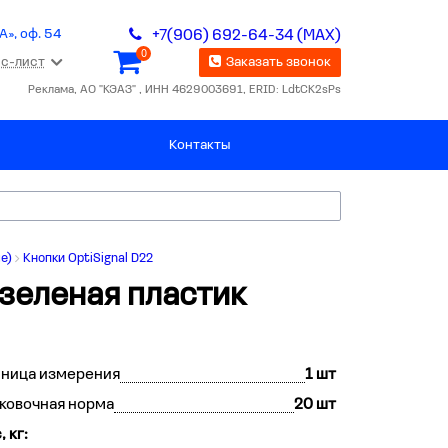
А», оф. 54
+7(906) 692-64-34 (MAX)
0
с-лист
Заказать звонок
Реклама, АО "КЭАЗ" , ИНН 4629003691, ERID: LdtCK2sPs
Контакты
е)
Кнопки OptiSignal D22
 зеленая пластик
иница измерения
1 шт
ковочная норма
20 шт
, кг: