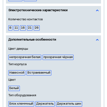
Электротехнические характеристики
Количество контактов
6
11
16
21
26
Дополнительные особенности
Цвет дверцы
непрозрачная белая
прозрачная чёрная
Тип корпуса
Навесной
Встраиваемый
Цвет
Белый
Тип оборудования
Блок клеммный
Держатель
Держатель шин