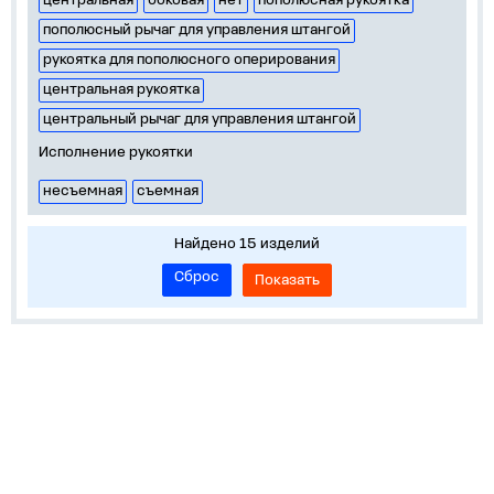
центральная
боковая
нет
пополюсная рукоятка
пополюсный рычаг для управления штангой
рукоятка для пополюсного оперирования
центральная рукоятка
центральный рычаг для управления штангой
Исполнение рукоятки
несъемная
съемная
Найдено 15 изделий
Сброс
Показать
О нас
Лидеры продаж!