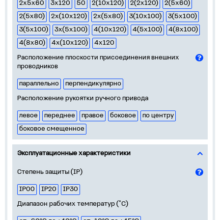
2х5х60
3х120
50
2(10х120)
2(2х120)
2(5х60)
2(5х80)
2х(10х120)
2х(5х80)
3(10х100)
3(5x100)
3(5х100)
3х(5х100)
4(10х120)
4(5х100)
4(8х100)
4(8х80)
4х(10х120)
4х120
Расположение плоскости присоединения внешних
проводников
параллельно
перпендикулярно
Расположение рукоятки ручного привода
левое
переднее
правое
боковое
по центру
боковое смещенное
Эксплуатационные характеристики
Степень защиты (IP)
IP00
IP20
IP30
Диапазон рабочих температур (˚С)