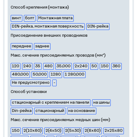
Способ крепления (монтажа)
винт
болт
Монтажная плата
DIN-рейка, монтажная поверхность
DIN-рейка
Присоединение внешних проводников
переднее
заднее
Макс. сечение присоединяемых проводов (мм²)
120
240
35
480
35,000
2х240
50
150
360
480,000
50,000
1280
1 280,000
Не предусмотрено
-
Способ установки
стационарный с креплением на панели
на шины
Din-рейка
стационарный
на основание
Макс. сечение присоединяемых медных шин (мм)
150
2(10х60)
2(4х50)
2(5х30)
2(6х60)
2х25х80