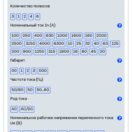
Количество полюсов
3
1
2
4
6
Номинальный ток In (А)
100
250
400
630
1000
1600
160
2000
2500
3150
4000
6300
10
25
32
40
63
125
200
800
1250
315
1800
16
80
45
20
Габарит
00
1
2
3
000
Частота тока (Гц)
50/60
50
50…60
Род тока
AC
AC/DC
Номинальное рабочее напряжение переменного тока
Ue (В)