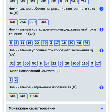
400
500
690
380
660
1000
240
250
Номинальное рабочее напряжение постоянного тока
Ue (В)
440
250
220
1000
Номинальный кратковременно-выдерживаемый ток в
течении 1 с (кА)
5
8
11
16
20
40
3
17
18
30
48
76
Номинальный условный ток короткого замыкания Iq
(кА)
32
20
30
50
8
14
22
6
26
100
110
3
17
Число направлений коммутации
1
2
Номинальное напряжение изоляции Ui (В)
690
660
1000
Монтажные характеристики