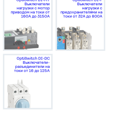
OptiSwitch DI-MT
OptiSwitch DI-F
Выключатели
Выключатели
нагрузки с мотор
нагрузки с
приводом на токи от
предохранителями на
160А до 3150А
токи от 32А до 800А
OptiSwitch DI-DC
Выключатели-
разъединители на
токи от 16 до 125А