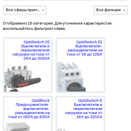
Все сферы применения
Все функции
Отображено 15 категории. Для уточнения характеристик
воспользуйтесь фильтром слева.
OptiSwitch DI
OptiSwitch DI
Выключатели и
Выключатели-
переключатели
разъединители на
нагрузки на токи от
токи от 16 до 125А
25А до 3150А
OptiBlock
OptiSwitch D
Предохранители-
Выключатели и
выключатели-
переключатели
разъединители на
нагрузки на токи от
токи от 160А до 630А
16А до 3150А