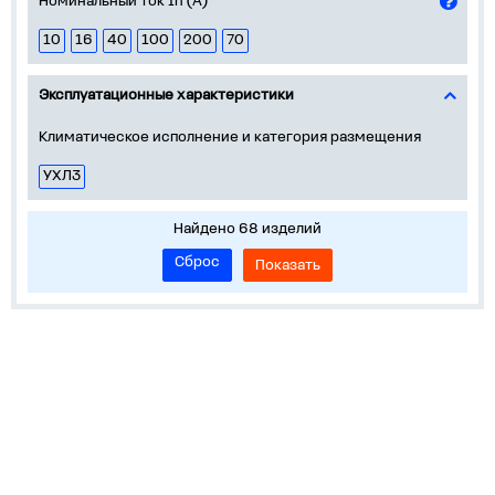
Номинальный ток In (А)
10
16
40
100
200
70
Эксплуатационные характеристики
Климатическое исполнение и категория размещения
УХЛ3
Найдено 68 изделий
Сброс
Показать
О нас
Лидеры продаж!
Скачать цены