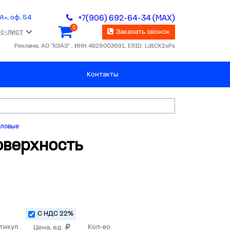
А», оф. 54
+7(906) 692-64-34 (MAX)
0
с-лист
Заказать звонок
Реклама, АО "КЭАЗ" , ИНН 4629003691, ERID: LdtCK2sPs
Контакты
иловые
оверхность
С НДС 22%
тикул
Кол-во
Цена, ед