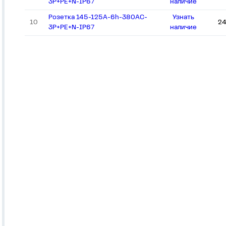
3P+PE+N-IP67
наличие
Розетка 145-125А-6h-380AC-
Узнать
10
24
3P+PE+N-IP67
наличие