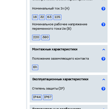
Номинальный ток In (А)
16
32
63
125
Номинальное рабочее напряжение
переменного тока Ue (В)
220
380
Монтажные характеристики
Положение заземляющего контакта
6h
Эксплуатационные характеристики
Степень защиты (IP)
IP44
IP67