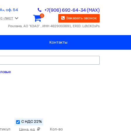
А», оф. 54
+7(906) 692-64-34 (MAX)
0
с-лист
Заказать звонок
Реклама, АО "КЭАЗ" , ИНН 4629003691, ERID: LdtCK2sPs
Контакты
иловые
С НДС 22%
тикул
Кол-во
Цена, ед