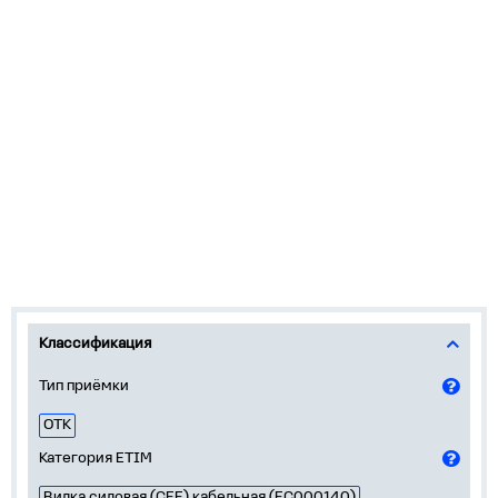
Классификация
Тип приёмки
ОТК
Категория ETIM
Вилка силовая (CEE) кабельная (EC000140)