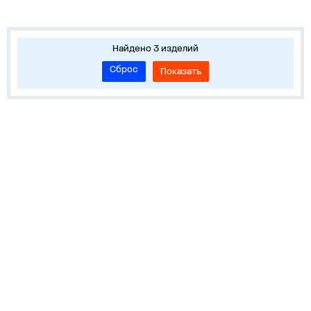
Найдено 3 изделий
Сброс
Показать
О нас
Лидеры продаж!
Скачать цены
Обратная связь