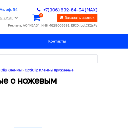
А», оф. 54
+7(906) 692-64-34 (MAX)
0
с-лист
Заказать звонок
Реклама, АО "КЭАЗ" , ИНН 4629003691, ERID: LdtCK2sPs
Контакты
iClip Клеммы
OptiClip Клеммы пружинные
ые с ножевым