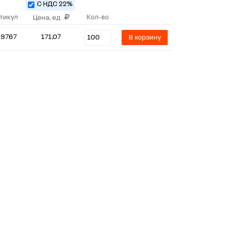
С НДС 22%
тикул
Кол-во
Цена, ед
9767
171,07
В корзину