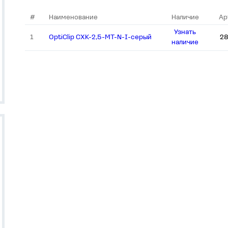
#
Наименование
Наличие
Ар
Узнать
1
OptiClip CXK-2,5-MT-N-I-серый
28
наличие