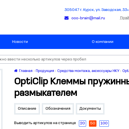
305047 г. Курск, ул. Заводская, 33«
Прай
ooo-brain@mail.ru
Новости
О компании
Главная
Продукция
Средства монтажа, аксессуары НКУ
Opt
OptiClip Клеммы пружинн
размыкателем
Описание
Обозначения
Документы
Выводить артикулов на странице
20
50
100