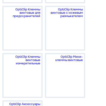
OptiClip Клеммы
OptiClip Клеммы
винтовые для
винтовые с ножевым
предохранителей
размыкателем
OptiClip Клеммы
OptiClip Мини-
винтовые
клеммы винтовые
измерительные
OptiClip Аксессуары