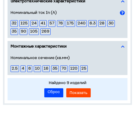
Электротехнические характеристики
Номинальный ток In (А)
32
125
24
41
57
76
175
240
6.3
28
30
35
90
105
269
Монтажные характеристики
Номинальное сечение (кв.мм)
2.5
4
6
10
16
35
70
120
25
Найдено 9 изделий
Сброс
Показать
О нас