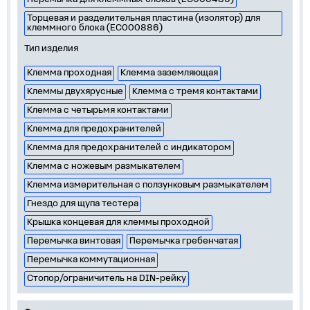
Торцевая и разделительная пластина (изолятор) для
клеммного блока (EC000886)
Тип изделия
Клемма проходная
Клемма заземляющая
Клеммы двухярусные
Клемма с тремя контактами
Клемма с четырьмя контактами
Клемма для предохранителей
Клемма для предохранителей с индикатором
Клемма с ножевым размыкателем
Клемма измерительная с ползунковым размыкателем
Гнездо для щупа тестера
Крышка концевая для клеммы проходной
Перемычка винтовая
Перемычка гребенчатая
Перемычка коммутационная
Стопор/ограничитель на DIN-рейку