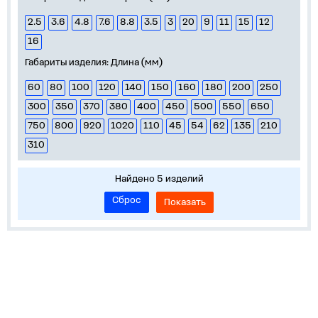
2.5
3.6
4.8
7.6
8.8
3.5
3
20
9
11
15
12
16
Габариты изделия: Длина (мм)
60
80
100
120
140
150
160
180
200
250
300
350
370
380
400
450
500
550
650
750
800
920
1020
110
45
54
62
135
210
310
Найдено 5 изделий
Сброс
Показать
О нас
Лидеры продаж!