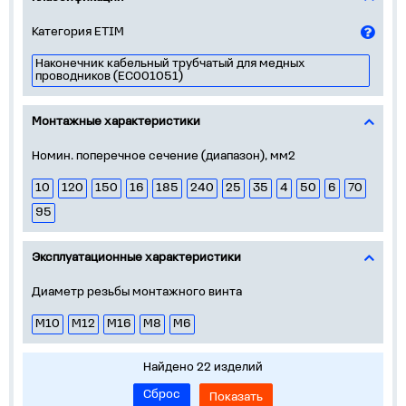
Категория ETIM
Наконечник кабельный трубчатый для медных
проводников (EC001051)
Монтажные характеристики
Номин. поперечное сечение (диапазон), мм2
10
120
150
16
185
240
25
35
4
50
6
70
95
Эксплуатационные характеристики
Диаметр резьбы монтажного винта
М10
М12
М16
М8
М6
Найдено 22 изделий
Сброс
Показать