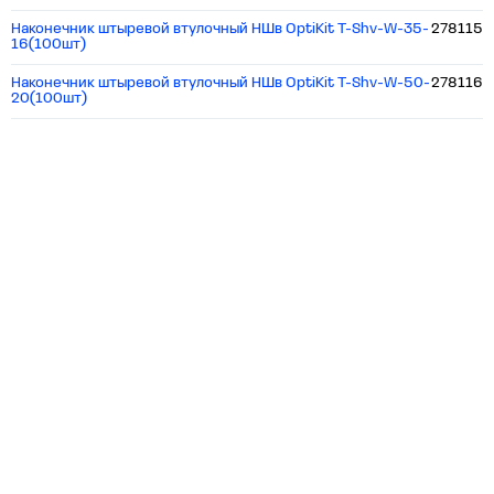
Наконечник штыревой втулочный НШв OptiKit T-Shv-W-35-
278115
16(100шт)
Наконечник штыревой втулочный НШв OptiKit T-Shv-W-50-
278116
20(100шт)